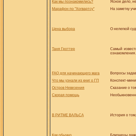
Как мы познакомились?
Ясное дело, н
Марафон по "Хогвартсу"
На заметку уч
Цена выбора
О нелегкой су
Таня Гроттер
Самый известн
ознакомления.
FAQ для начинающего мага
Вопросы задав
Что мы узнали из книг о ГП
Конспект-мини
Остров Невезения
Сказание о то
Скорая помощь
Необыкновенны
В РИТМЕ ВАЛЬСА
История о том
Как обычно
Близнецы даже