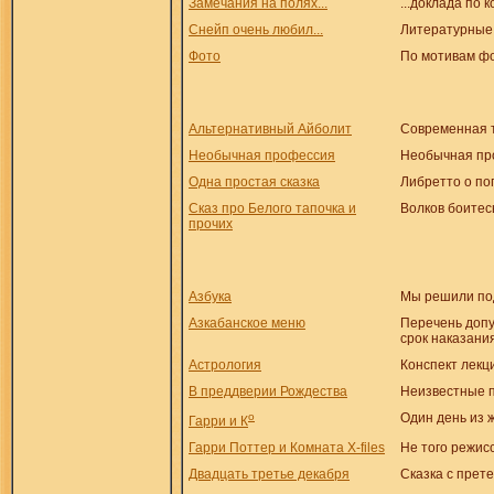
Замечания на полях...
...доклада по 
Снейп очень любил...
Литературные 
Фото
По мотивам фо
Альтернативный Айболит
Современная т
Необычная профессия
Необычная про
Одна простая сказка
Либретто о по
Сказ про Белого тапочка и
Волков боитесь
прочих
Азбука
Мы решили под
Азкабанское меню
Перечень допу
срок наказани
Астрология
Конспект лекц
В преддверии Рождества
Неизвестные п
о
Один день из 
Гарри и К
Гарри Поттер и Комната Х-files
Не того режис
Двадцать третье декабря
Сказка с прет