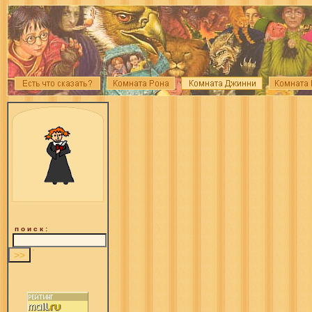
п о и с к :