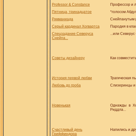
Professor & Constance
Профессор и 
Пятница, тринадцатое
*голосом Абдул
Рикманиада
Снейпанутым 
Серый кардинал Хогвартса
Пародия в кла
Спецзадание Северуса
...или Северус
Снейпа...
Советы дизайнеру
Как совместит
История первой любви
Трагическая п
Любовь до гроба
Слизеринцы и 
Новенькая
Однажды в Хо
Риддла...
Счастливый день
Напились и дру
Гриффиндора