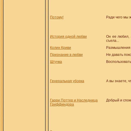
Потому!
Ради чего мы ж
История одной любви
Он ее любил, 
съела...
Колин Криви
Pазмышления 
Признание в любви
Не давать поко
Штучка
Воспользовать
Генеральная уборка
А вы знаете, 
Гарри Поттер и Наследница
Добрый и спок
Гриффиндора