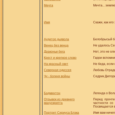
Мечта
Мечта... землю 
Имя
Скажи, как его 
Аудитор дьявола
Белобрысый бе
Венец без венца
Не удалось Се
Драконьи бега
Нет, это не о
Крест и крепкое слово
Гарри вспомни
На красный свет
Не беда, если 
Северная одиссея
Любовь Отрадн
Чу - богиня войны
Седрик Диггори
Бадминтон
Легенда о Вол
Отрывок из древнего
Перед прочте
манускрипта
частности со
Посвящается в
Портрет Сириуса Блэка
Имя вам ничег