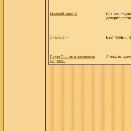
Малфой-сирота
Вот что случа
доверит соста
Эндин фик
Был тёплый лет
Гарри Поттер и говорящая
А чему вы удив
жидкость