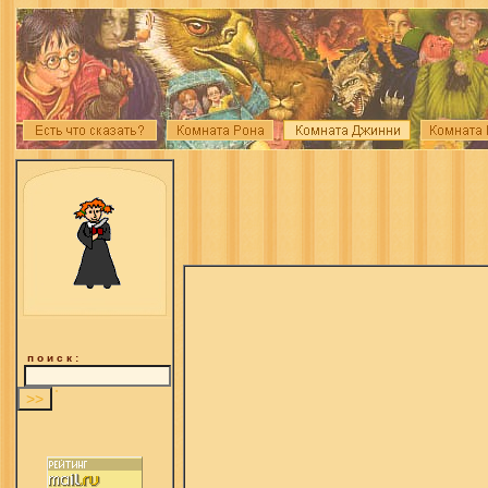
п о и с к :