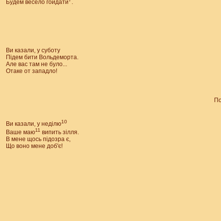
Будем весело гойдати
.
Ви казали, у суботу
Пiдем бити Вольдеморта.
Але вас там не було...
Отаке от западло!
По
10
Ви казали, у неділю
11
Ваше маю
випить зілля.
В мене щось підозра є,
Що воно мене доб'є!