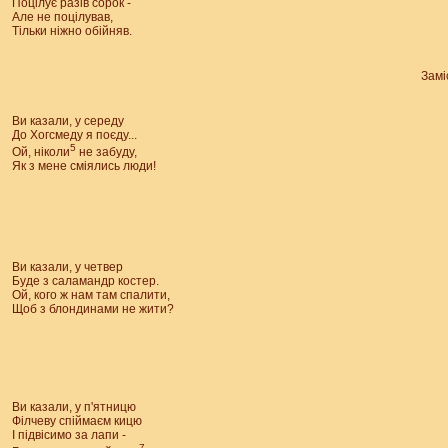
Поцілує разів сорок -
Але не поцілував,
Тільки ніжно обійняв.
Замі
Ви казали, у середу
До Хогсмеду я поєду...
5
Ой, ніколи
не забуду,
Як з мене сміялись люди!
Ви казали, у четвер
Буде з саламандр костер.
Ой, кого ж нам там спалити,
Щоб з блондинами не жити?
Ви казали, у п'ятницю
Філчеву спіймаєм кицю
І підвісимо за лапи -
7