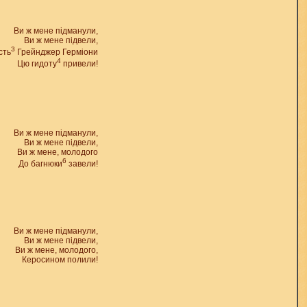
Ви ж мене підманули,
Ви ж мене підвели,
3
сть
Грейнджер Герміони
4
Цю гидоту
привели!
Ви ж мене підманули,
Ви ж мене підвели,
Ви ж мене, молодого
6
До багнюки
завели!
Ви ж мене підманули,
Ви ж мене підвели,
Ви ж мене, молодого,
Керосином полили!