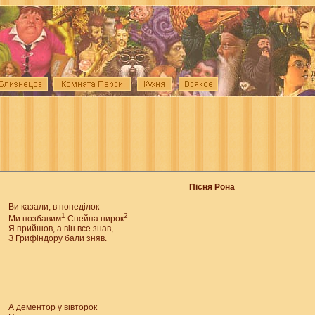
Пісня Рона
Ви казали, в понеділок
1
2
Ми позбавим
Снейпа нирок
-
Я прийшов, а він все знав,
З Грифіндору бали зняв.
А дементор у вівторок