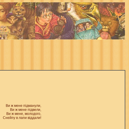
Ви ж мене підманули,
Ви ж мене підвели,
Ви ж мене, молодого,
Снейпу в лапи віддали!