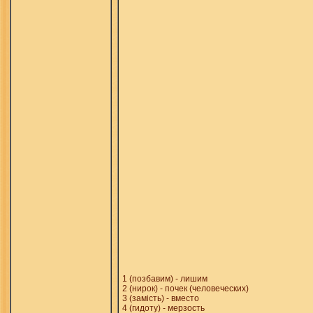
1 (позбавим) - лишим
2 (нирок) - почек (человеческих)
3 (замість) - вместо
4 (гидоту) - мерзость