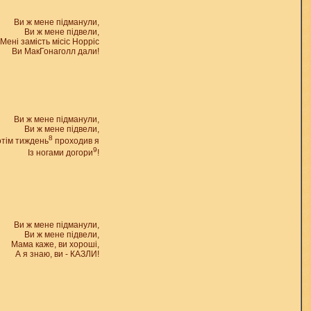
Ви ж мене підманули,
Ви ж мене підвели,
Мені замість місіс Норріс
Ви МакГонаголл дали!
Ви ж мене підманули,
Ви ж мене підвели,
8
тім тиждень
проходив я
9
Із ногами догори
!
Ви ж мене підманули,
Ви ж мене підвели,
Мама каже, ви хороші,
А я знаю, ви - КАЗЛИ!