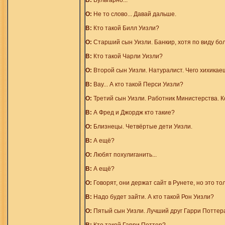
В:
Вульгарно...
О:
Не то слово... Давай дальше.
В:
Кто такой Билл Уизли?
О:
Старший сын Уизли. Банкир, хотя по виду б
В:
Кто такой Чарли Уизли?
О:
Второй сын Уизли. Натуралист. Чего хихикаеш
В:
Вау... А кто такой Перси Уизли?
О:
Третий сын Уизли. Работник Министерства. Ко
В:
А Фред и Джордж кто такие?
О:
Близнецы. Четвёртые дети Уизли.
В:
А ещё?
О:
Любят похулиганить...
В:
А ещё?
О:
Говорят, они держат сайт в Рунете, но это тол
В:
Надо будет зайти. А кто такой Рон Уизли?
О:
Пятый сын Уизли. Лучший друг Гарри Поттер