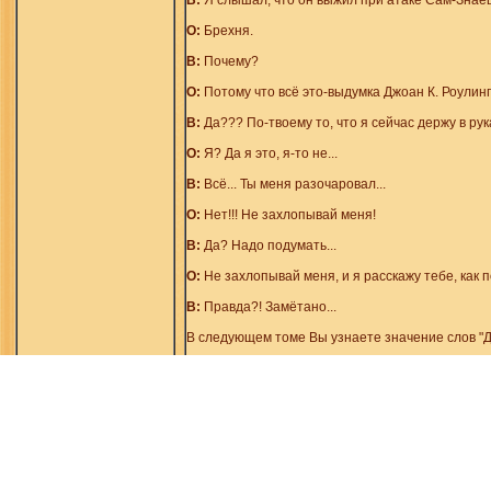
В:
Я слышал, что он выжил при атаке Сам-Знаеш
О:
Брехня.
В:
Почему?
О:
Потому что всё это-выдумка Джоан К. Роулинг
В:
Да??? По-твоему то, что я сейчас держу в рук
О:
Я? Да я это, я-то не...
В:
Всё... Ты меня разочаровал...
О:
Нет!!! Не захлопывай меня!
В:
Да? Надо подумать...
О:
Не захлопывай меня, и я расскажу тебе, как 
В:
Правда?! Замётано...
В следующем томе Вы узнаете значение слов "Дам