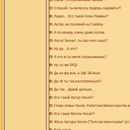
В:
Жаль... А я рябиновое люблю...
О:
Слушай, ты вопросы будешь задавать?!
В:
Ладно... Кто такой Алан Рикман?
О:
Актёр, не похожий на Снейпа.
В:
А по-моему, очень даже похож.
О:
Ага-а! Значит, ты про него знал?
В:
Ну да... А что?
О:
А что-ж ты меня спрашиваешь?
В:
Ну ты же FAQ!
О:
Да не фа кью, а Эф-Эй-Кью!
В:
Да чё ты так распаляешься?
О:
Да так... Давай дальше...
В:
Кто такой Артур Уизли?
О:
Глава семьи Уизли. Работник Министерства м
В:
Кто такая Молли Уизли?
О:
Жена Артура Уизли ("Толстая коротышка" (с)