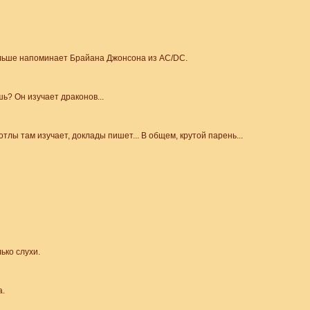
ольше напоминает Брайана Джонсона из AC/DC.
ь? Он изучает драконов...
тлы там изучает, доклады пишет... В общем, крутой парень...
ько слухи.
а.