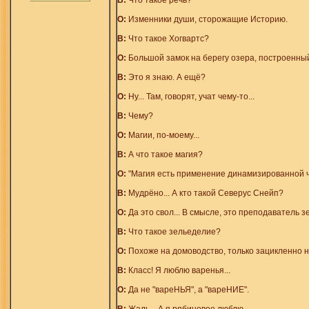
В:
Что такое речь?
О:
Изменники души, сторожащие Историю.
В:
Что такое Хогвартс?
О:
Большой замок на берегу озера, построенный
В:
Это я знаю. А ещё?
О:
Ну... Там, говорят, учат чему-то...
В:
Чему?
О:
Магии, по-моему...
В:
А что такое магия?
О:
"Магия есть применение динамизированной ч
В:
Мудрёно... А кто такой Северус Снейп?
О:
Да это свол... В смысле, это преподаватель з
В:
Что такое зельеделие?
О:
Похоже на домоводство, только зацикленно на
В:
Класс! Я люблю варенья...
О:
Да не "вареНЬЯ", а "вареНИЕ".