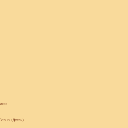
агии.
 Вернон Десли)