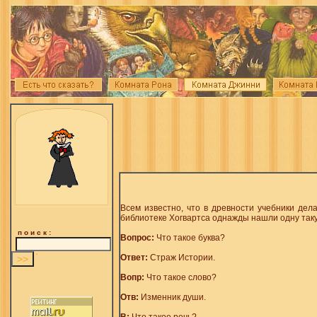
Всем известно, что в древности учебники дела
библиотекe Хогвартса однажды нашли одну таку
п о и с к :
Вопрос:
Что такое буква?
Ответ:
Страж Истории.
Вопр:
Что такое слово?
Отв:
Изменник души.