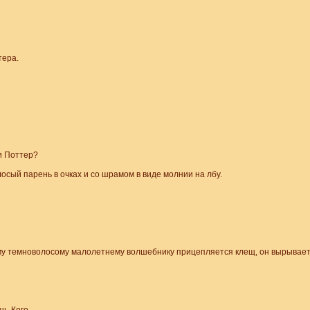
тера.
ри Поттер?
осый парень в очках и со шрамом в виде молнии на лбу.
у темноволосому малолетнему волшебнику прицепляется клещ, он вырывает с