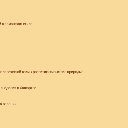
 в романском стиле.
еловеческой воли к развитию живых сил природы"
ельеделия в Хогвартсе.
 варении...