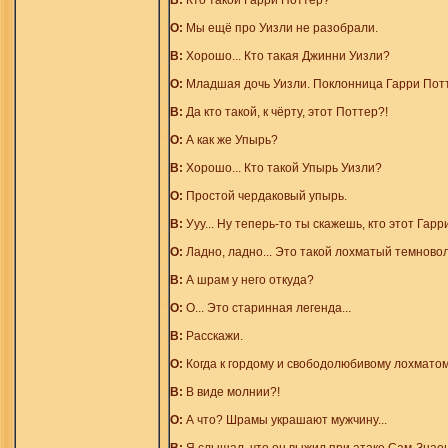
В:
Кто такой Гарри Поттер?
О:
Мы ещё про Уизли не разобрали.
В:
Хорошо... Кто такая Джинни Уизли?
О:
Младшая дочь Уизли. Поклонница Гарри Пот
В:
Да кто такой, к чёрту, этот Поттер?!
О:
А как же Упырь?
В:
Хорошо... Кто такой Упырь Уизли?
О:
Простой чердаковый упырь.
В:
Ууу... Ну теперь-то ты скажешь, кто этот Гар
О:
Ладно, ладно... Это такой лохматый темновол
В:
А шрам у него откуда?
О:
О... Это старинная легенда...
В:
Расскажи.
О:
Когда к гордому и свободолюбивому лохматом
В:
В виде молнии?!
О:
А что? Шрамы украшают мужчину...