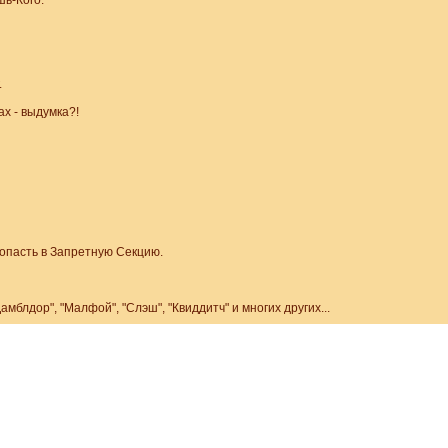
ь-Кого.
.
ах - выдумка?!
попасть в Запретную Секцию.
блдор", "Малфой", "Слэш", "Квиддитч" и многих других...