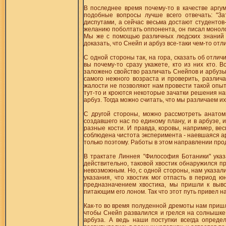
В последнее время почему-то в качестве аргум
подобные вопросы лучше всего отвечать: "З
диспутами, а сейчас весьма достают студентов
желанию поболтать оппонента, он писал монол
Мы же с помощью различных людских знаний и
доказать, что Снейп и арбуз все-таки чем-то отли
С одной стороны так, на гора, сказать об отлич
вы почему-то сразу укажете, кто из них кто. 
заложено свойство различать Снейпов и арбузы
самого нежного возраста и проверить, различ
жалости не позволяют нам провести такой опыт.
тут-то и кроются некоторые зачатки решения на
арбуз. Тогда можно считать, что мы различаем и
С другой стороны, можно рассмотреть анатом
создавшего нас по единому плану, и в арбузе, 
разные кости. И правда, коровы, например, вес
соблюдена чистота эксперимента - наевшаяся а
только поэтому. Работы в этом направлении пр
В трактате Линнея "Философия Ботаники" указ
действительно, таковой хвостик обнаружился пр
невозможным. Но, с одной стороны, нам указали
указания, что хвостик мог отпасть в период 
предназначением хвостика, мы пришли к вывод
питающим его лоном. Так что этот путь привел на
Как-то во время полуденной дремоты нам пришла
чтобы Снейп развалился и грелся на солнышке,
арбуза. А ведь наши поступки всегда опред