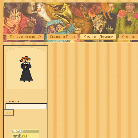
п о и с к :