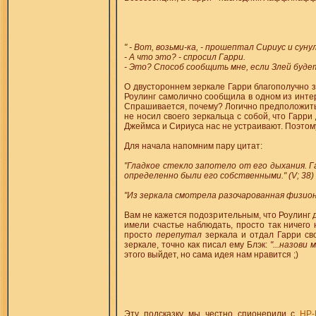
" - Вот, возьми-ка, - прошептал Сириус и сун
- А что это? - спросил Гарри.
- Это? Способ сообщить мне, если Злей будет
О двустороннем зеркале Гарри благополучно з
Роулинг самолично сообщила в одном из интерв
Спрашивается, почему? Логично предположить, 
не носил своего зеркальца с собой, что Гарри
Джеймса и Сириуса нас не устраивают. Поэтом
Для начала напомним пару цитат:
"Гладкое стекло запотело от его дыхания. Г
определенно были его собственными." (V; 38)
"Из зеркала смотрела разочарованная физионом
Вам не кажется подозрительным, что Роулинг д
имели счастье наблюдать, просто так ничего 
просто
перепутал
зеркала и отдал Гарри свое
зеркале, точно как писал ему Блэк:
"...назови 
этого выйдет, но сама идея нам нравится ;)
Эту подсказку мы честно спионерили с
HP-