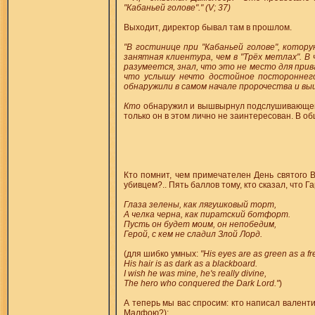
"Кабаньей голове"." (V; 37)
Выходит, директор бывал там в прошлом.
"В гостинице при "Кабаньей голове", котор
занятная клиентура, чем в "Трёх метлах". В
разумеется, знал, что это не место для прив
что услышу нечто достойное постороннего
обнаружили в самом начале пророчества и выш
Кто
обнаружил и вышвырнул подслушивающего?
только он в этом лично не заинтересован. В об
Кто помнит, чем примечателен День святого В
убивцем?.. Пять баллов тому, кто сказал, что 
Глаза зелены, как лягушковый торт,
А челка черна, как пиратский ботфорт.
Пусть он будет моим, он непобедим,
Герой, с кем не сладил Злой Лорд.
(для шибко умных:
"His eyes are as green as a fr
His hair is as dark as a blackboard.
I wish he was mine, he's really divine,
The hero who conquered the Dark Lord."
)
А теперь мы вас спросим: кто написал валенти
Малфою?):