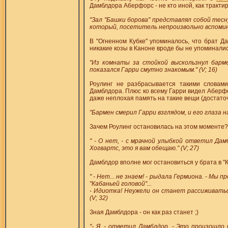
Дамблдора Аберфорс - не кто иной, как трактир
"Зал "Башки борова" представлял собой тесн
который, посетитель непроизвольно вспоминал
В "Огненном Кубке" упоминалось, что брат Д
никакие козы в Каноне вроде бы не упоминалис
"Из комнаты за стойкой выскользнул барм
показался Гарри смутно знакомым." (V; 16)
Роулинг не разбрасывается такими словами
Дамблдора. Плюс ко всему Гарри видел Аберфо
даже неплохая память на такие вещи (достаточ
"Бармен смерил Гарри взглядом, и его глаза н
Зачем Роулинг остановилась на этом моменте?
" - О нет, - с мрачной улыбкой ответил Да
Хогвартс, это я вам обещаю." (V; 27)
Дамблдор вполне мог остановиться у брата в "
" - Нет... не знаем! - рыдала Гермиона. - Мы 
"Кабаньей головой"...
- Идиотка! Неужели он станет рассиживаться
(V; 32)
Зная Дамблдора - он как раз станет ;)
"- Я, - ответил Дамблдор. - Это произошло