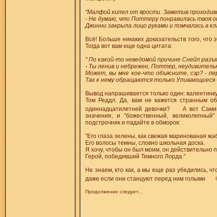
"Малфой кипел от ярости. Заметив проходив
- Не думаю, что Поттеру понравилась твоя 
Джинни закрыла лицо руками и помчалась в класс
Всё! Больше никаких доказательств того, что 
Тогда вот вам еще одна цитата:
" По какой-то неведомой причине Снейп разъя
- Ты ленив и небрежен, Поттер, неудивительн
Может, вы мне кое-что объясните, сэр? - пе
Так к нему обращаются только Упивающиеся С
Вывод напрашивается только один: валентинку
Том Реддл. Да, вам не кажется странным о
одиннадцатилетней девочки?
А вот Сами-
значения; и "божественный, великолепный
подстрочник и падайте в обморок:
"Его глаза зелены, как свежая маринованая жа
Его волосы темны, словно школьная доска.
Я хочу, чтобы он был моим, он действительно 
Герой, победивший Темного Лорда."
Не знаем, кто как, а мы еще раз убедились, ч
даже если они станцуют перед ним голыми
Продолжение следует...