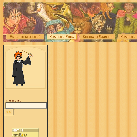
п о и с к :