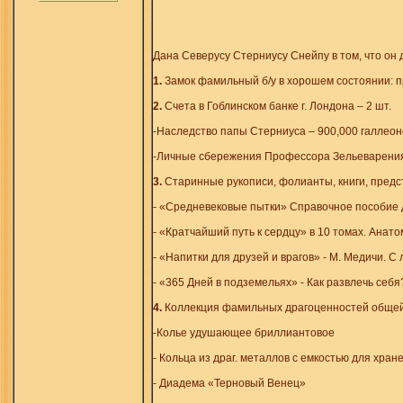
Дана Северусу Стерниусу Снейпу в том, что он
1.
Замок фамильный б/у в хорошем состоянии: пр
2.
Счета в Гоблинском банке г. Лондона – 2 шт.
-Наследство папы Стерниуса – 900,000 галлеон
-Личные сбережения Профессора Зельеварения 
3.
Старинные рукописи, фолианты, книги, пред
- «Средневековые пытки» Справочное пособие д
- «Кратчайший путь к сердцу» в 10 томах. Анато
- «Напитки для друзей и врагов» - М. Медичи. 
- «365 Дней в подземельях» - Как развлечь себя
4.
Коллекция фамильных драгоценностей общей 
-Колье удушающее бриллиантовое
- Кольца из драг. металлов с емкостью для хран
- Диадема «Терновый Венец»