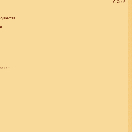
С.Снейп
мущества:
шт.
леонов