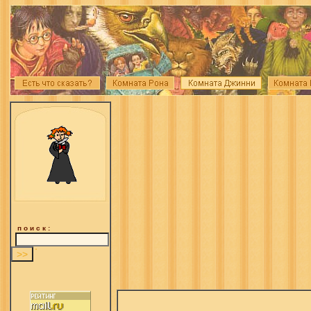
п о и с к :