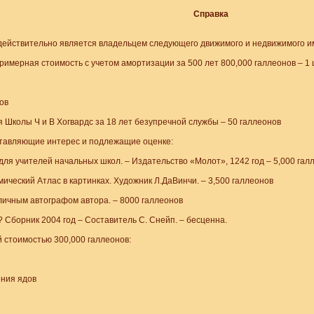
Справка
 действительно является владельцем следующего движимого и недвижимого и
имерная стоимость с учетом амортизации за 500 лет 800,000 галлеонов – 1 
ов
Школы Ч и В Хогвардс за 18 лет безупречной службы – 50 галлеонов
ставляющие интерес и подлежащие оценке:
ля учителей начальных школ. – Издательство «Молот», 1242 год – 5,000 гал
мический Атлас в картинках. Художник Л.ДаВинчи. – 3,500 галлеонов
С личным автографом автора. – 8000 галлеонов
? Сборник 2004 год – Составитель С. Снейп. – бесценна.
стоимостью 300,000 галлеонов:
ения ядов