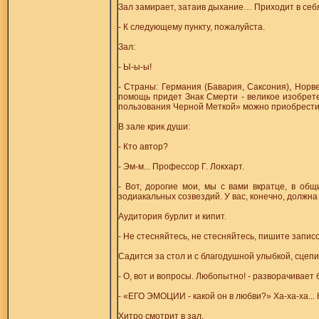
Зал замирает, затаив дыхание… Приходит в себ
- К следующему пункту, пожалуйста.
Зал:
- Ы-ы-ы!
- Страны: Германия (Бавария, Саксония), Норве
помощь придет Знак Смерти - великое изобрет
пользования Черной Меткой» можно приобрести 
В зале крик души:
- Кто автор?
- Эм-м... Профессор Г. Локхарт.
- Вот, дорогие мои, мы с вами вкратце, в об
зодиакальных созвездий. У вас, конечно, должна
Аудитория бурлит и кипит.
- Не стесняйтесь, не стесняйтесь, пишите записо
Садится за стол и с благодушной улыбкой, сцепив
- О, вот и вопросы. Любопытно! - разворачивает 
- «ЕГО ЭМОЦИИ - какой он в любви?» Ха-ха-ха...
Хитро смотрит в зал.