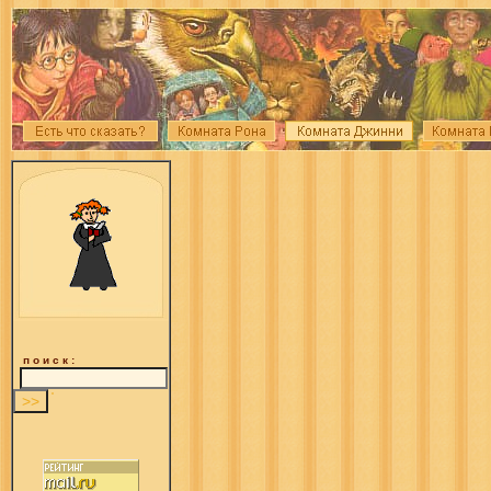
п о и с к :