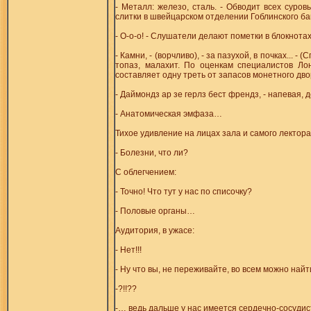
- Металл: железо, сталь. - Обводит всех суро
слитки в швейцарском отделении Гоблинского ба
- О-о-о! - Слушатели делают пометки в блокнотах
- Камни, - (ворчливо), - за пазухой, в почках... 
топаз, малахит. По оценкам специалистов Ло
составляет одну треть от запасов монетного дво
- Даймондз ар зе герлз бест френдз, - напевая
- Анатомическая эмфаза…
Тихое удивление на лицах зала и самого лектора
- Болезни, что ли?
С облегчением:
- Точно! Что тут у нас по списочку?
- Половые органы…
Аудитория, в ужасе:
- Нет!!!
- Ну что вы, не переживайте, во всем можно найт
-?!!??
-… ведь дальше у нас имеется сердечно-сосудис