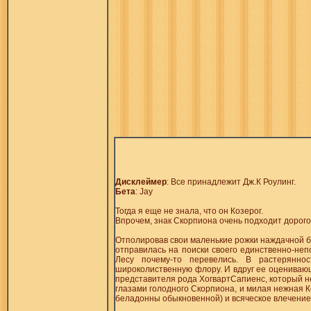
Дисклеймер
: Все принадлежит Дж.К Роулинг.
Бета
: Jay
Тогда я еще не знала, что он Козерог.
Впрочем, знак Скорпиона очень подходит дорог
Отполировав свои маленькие рожки наждачной бу
отправилась на поиски своего единственно-непо
Лесу почему-то перевелись. В растерянно
широколиственную флору. И вдруг ее оценивающ
представителя рода ХогвартСапиенс, который 
глазами голодного Скорпиона, и милая нежная К
беладонны обыкновенной) и всяческое влечение 