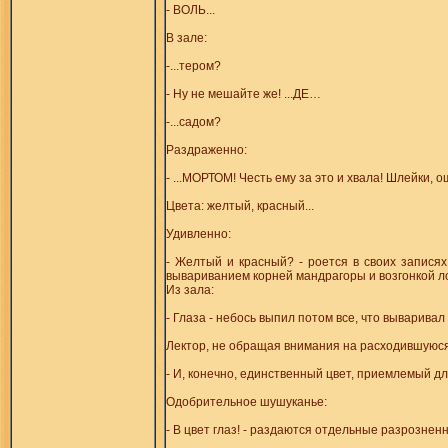
- ВОЛЬ...
В зале:
-...тером?
- Ну не мешайте же! ...ДЕ…
-...садом?
Раздраженно:
- ...МОРТОМ! Честь ему за это и хвала! Шлейки, о
Цвета: желтый, красный...
Удивленно:
- Желтый и красный? - роется в своих записях..
вывариванием корней мандрагоры и возгонкой лоп
Из зала:
- Глаза - небось выпил потом все, что вываривал 
Лектор, не обращая внимания на расходившуюся
- И, конечно, единственный цвет, приемлемый для
Одобрительное шушуканье:
- В цвет глаз! - раздаются отдельные разрознен