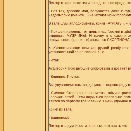
Лектор откашливается и назидательно продолжае
- Вот так, дорогие мои, получается даже с л
недомыслию (кхе-кхе…) не читают моих гороскоп
В зале шум, аплодисменты, крики «Ату! Ату!», «Т
- Пришел, наконец, тот день и час (резкий и эф
сущность МУЖЧИНЫ. И начну я с самого зловр
сексуального («ааах…») знака - со СКОРПИОНА!
<...>Успокаивающе помахав ручкой разбушева
установленной за ее спиной.<...>
- Итак!
Аудитория тихо шуршит блокнотами и достает ру
- Влияние: Плутон.
Высунув кончик язычка, девушка в первом ряду 
- Символ: Скорпион, знак смерти, обычно рас
неприятностей. Если научиться правильно поль
явится по первому требованию. Очень удобное н
Крики из зала:
- Байроном?
Лектор в задумчивости чешет мелом в затылке.