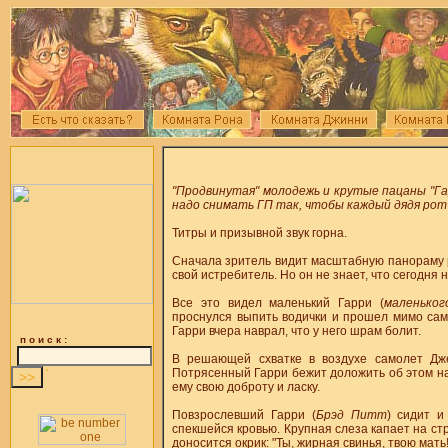
"Продвинутая" молодежь и крутые пацаны "Га
надо снимать ГП так, чтобы каждый дядя рот
Титры и призывной звук горна.
Сначала зритель видит масштабную панораму 
свой истребитель. Но он не знает, что сегодня 
Все это видел маленький Гарри (
маленьког
проснулся выпить водички и прошел мимо самол
Гарри вчера наврал, что у него шрам болит.
п о и с к :
В решающей схватке в воздухе самолет Дже
Потрясенный Гарри бежит доложить об этом нач
ему свою доброту и ласку.
Повзрослевший Гарри (
Брэд Питт
) сидит и
спекшейся кровью. Крупная слеза капает на ст
доносится окрик: "Ты, жирная свинья, твою мать