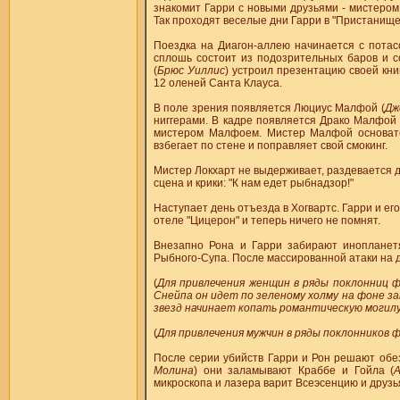
знакомит Гарри с новыми друзьями - мистером
Так проходят веселые дни Гарри в "Пристанище"
Поездка на Диагон-аллею начинается с потасо
сплошь состоит из подозрительных баров и с
(
Брюс Уиллис
) устроил презентацию своей кни
12 оленей Санта Клауса.
В поле зрения появляется Люциус Малфой (
Дж
ниггерами. В кадре появляется Драко Малфой 
мистером Малфоем. Мистер Малфой основате
взбегает по стене и поправляет свой смокинг.
Мистер Локхарт не выдерживает, раздевается д
сцена и крики: "К нам едет рыбнадзор!"
Наступает день отъезда в Хогвартс. Гарри и его
отеле "Цицерон" и теперь ничего не помнят.
Внезапно Рона и Гарри забирают инопланетя
Рыбного-Супа. После массированной атаки на 
(
Для привлечения женщин в ряды поклонниц ф
Снейпа он идет по зеленому холму на фоне зак
звезд начинает копать романтическую могилу
(
Для привлечения мужчин в ряды поклонников ф
После серии убийств Гарри и Рон решают обез
Молина
) они заламывают Краббе и Гойла (
микроскопа и лазера варит Всеэсенцию и друзь