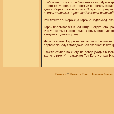
слабое место чужого и бьет его в него. Чужой 
по его телу пробегает дрожь и с громким вспл
дым собирается в призрака Оперы, и призрак с
съемки основных перипетий сюжета основной
Рон лежит в обмороке, а Гарри с Редлом одновр
Гарри просыпается в больнице. Вокруг него - ро
Рон?!" - кричит Гарри. Родственники расступа
заглушают даже музыку.
Через неделю Гарри на костылях и Гермиона и
первого поцелуя молодоженов двадцатью четы
Тяжело ступая по снегу, на север уходит высок
дал мне имени", - вздыхает Тот-Кого-Нельзя-На
::
::
Главная
Комната Рона
Комната Джинни