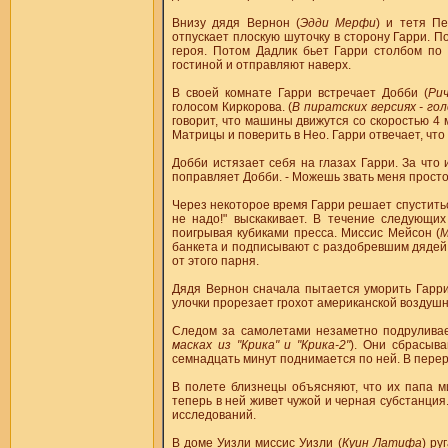
Внизу дядя Вернон (
Эдди Мерфи
) и тетя Пе
отпускает плоскую шуточку в сторону Гарри. 
героя. Потом Дадлик бьет Гарри столбом по 
гостиной и отправляют наверх.
В своей комнате Гарри встречает Добби (
Рич
голосом Киркорова. (
В пиратских версиях - гол
говорит, что машины движутся со скоростью 4 м
Матрицы и поверить в Нео. Гарри отвечает, что
Добби истязает себя на глазах Гарри. За что
поправляет Добби. - Можешь звать меня прост
Через некоторое время Гарри решает спуститьс
не надо!" выскакивает. В течение следующих
поигрывая кубиками пресса. Миссис Мейсон (
М
банкета и подписывают с раздобревшим дядей 
от этого парня.
Дядя Вернон сначала пытается уморить Гарри 
улочки прорезает грохот американской воздушн
Следом за самолетами незаметно подруливае
масках из "Крика" и "Крика-2"
). Они сбрасыв
семнадцать минут поднимается по ней. В пере
В полете близнецы объясняют, что их папа м
теперь в ней живет чужой и черная субстанция
исследований.
В доме Уизли миссис Уизли (
Куин Латифа
) ру