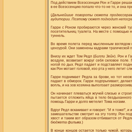
Под действием Всеэссенции Рон и Гарри решают
в ее Всеэссенцию попало что-то не то, и она п
(
Дальнейшие повороты сюжета продюссерами
аудитории. Поэтому сюжет подходит непосре
Гарри с Роном пробираются через женский туа
посетительниц туалета. На месте с помощью 
туннель.
Во время полета перед мысленным взглядом 
цензурой. Они заменены кадрами трагической 
Внизу их ждет Том Редл (
Билли Зейн
). Рон и 
воздухе, возвигает вокруг себя силовое поле.
ногой по дых. Редл падает и подставляет подн
как Рон мотает головой, изо рта у него летит сл
Гарри поднимает Редла за брови, но тот неожи
падает в обморок. Гарри подпрыгивает, делае
вопль, и на зов хозяина выползает разморозив
Он начинает плеваться жгучей слизью и строи
пытается отложить яйца в тело бездыханного Р
помощь Гарри и долго метелит Тома ногами.
Вдруг Редл вскакивает и говорит: "И я тоже!", 
замешательстве смотрит на эту толпу. Рон под
хвост и таким вот образом отбивается от Редло
бюджета фильма.
)
В конце концов остается только чужой, котор